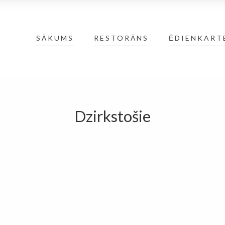
SĀKUMS
RESTORĀNS
ĒDIENKART
Dzirkstošie