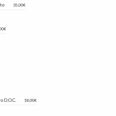
ato
35,00€
00€
o D.O.C.
18,00€