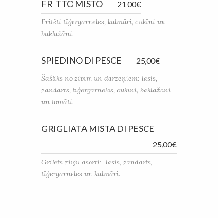
FRITTO MISTO
21,00€
Fritēti tīģergarneles, kalmāri, cukīni un
baklažāni.
SPIEDINO DI PESCE
25,00€
Šašliks no zivīm un dārzeņiem: lasis,
zandarts, tīģergarneles, cukīni, baklažāni
un tomāti.
GRIGLIATA MISTA DI PESCE
25,00€
Grilēts zivju asorti: lasis, zandarts,
tīģergarneles un kalmāri.