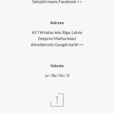
Sekojiet mums Facebook >>
Adrese
65 Tērbatas iela, Riga, Latvia
(Ieeja no Matīsa ielas)
Atrodiet mūs Google kartē >>
Valoda
Lv
/
Ru
/
En
/
It