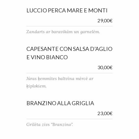
LUCCIO PERCA MARE E MONTI
29,00€
Zandarts ar baravikām un garnelēm.
CAPESANTE CON SALSA D’AGLIO
E VINO BIANCO
30,00€
Jūras ķemmītes baltvīna mērcē ar
ķiplokiem.
BRANZINO ALLA GRIGLIA
23,00€
Grilēta zivs “Branzino”.