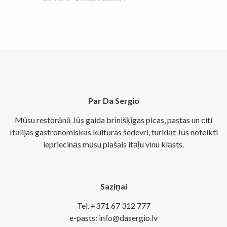
Par Da Sergio
Mūsu restorānā Jūs gaida brīnišķīgas picas, pastas un citi
Itālijas gastronomiskās kultūras šedevri, turklāt Jūs noteikti
iepriecinās mūsu plašais itāļu vīnu klāsts.
Saziņai
Tel. +371 67 312 777
e-pasts: info@dasergio.lv