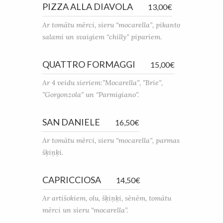
PIZZA ALLA DIAVOLA
13,00€
Ar tomātu mērci, sieru “mocarella”, pikanto
salami un svaigiem “chilly” pipariem.
QUATTRO FORMAGGI
15,00€
Ar 4 veidu sieriem:”Mocarella”, ”Brie”,
”Gorgonzola” un “Parmigiano”.
SAN DANIELE
16,50€
Ar tomātu mērci, sieru “mocarella”, parmas
šķiņķi.
CAPRICCIOSA
14,50€
Ar artišokiem, olu, šķiņķi, sēnēm, tomātu
mērci un sieru “mocarella”.