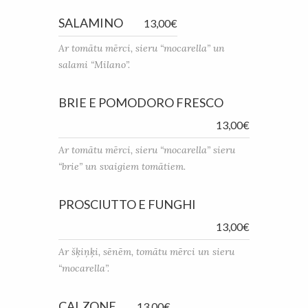
SALAMINO
13,00€
Ar tomātu mērci, sieru “mocarella” un
salami “Milano”.
BRIE E POMODORO FRESCO
13,00€
Ar tomātu mērci, sieru “mocarella” sieru
“brie” un svaigiem tomātiem.
PROSCIUTTO E FUNGHI
13,00€
Ar šķiņķi, sēnēm, tomātu mērci un sieru
“mocarella”.
CALZONE
13,00€