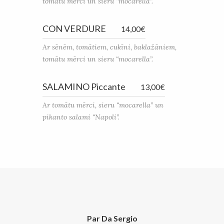
tomātu mērci un sieru “mocarella”.
CON VERDURE
14,00€
Ar sēnēm, tomātiem, cukīni, baklažāniem,
tomātu mērci un sieru “mocarella”.
SALAMINO Piccante
13,00€
Ar tomātu mērci, sieru “mocarella” un
pikanto salami “Napoli”.
Par Da Sergio