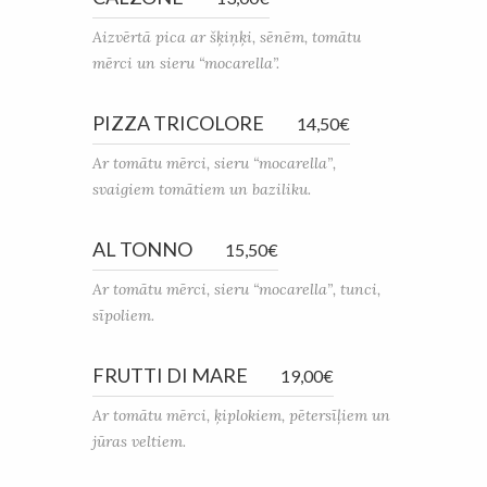
Aizvērtā pica ar šķiņķi, sēnēm, tomātu
mērci un sieru “mocarella”.
PIZZA TRICOLORE
14,50€
Ar tomātu mērci, sieru “mocarella”,
svaigiem tomātiem un baziliku.
AL TONNO
15,50€
Ar tomātu mērci, sieru “mocarella”, tunci,
sīpoliem.
FRUTTI DI MARE
19,00€
Ar tomātu mērci, ķiplokiem, pētersīļiem un
jūras veltiem.