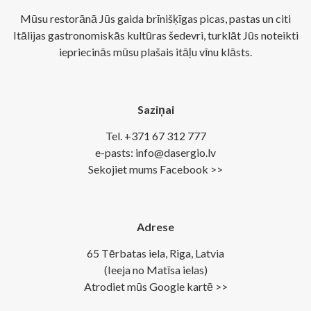
Mūsu restorānā Jūs gaida brīnišķīgas picas, pastas un citi
Itālijas gastronomiskās kultūras šedevri, turklāt Jūs noteikti
iepriecinās mūsu plašais itāļu vīnu klāsts.
Saziņai
Tel. +371 67 312 777
e-pasts: info@dasergio.lv
Sekojiet mums Facebook >>
Adrese
65 Tērbatas iela, Riga, Latvia
(Ieeja no Matīsa ielas)
Atrodiet mūs Google kartē >>