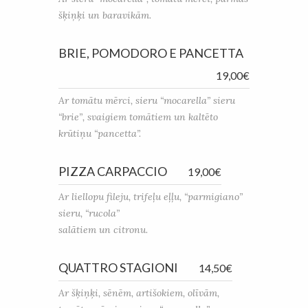
šķiņķi un baravikām.
BRIE, POMODORO E PANCETTA
19,00€
Ar tomātu mērci, sieru “mocarella” sieru
“brie”, svaigiem tomātiem un kaltēto
krūtiņu “pancetta”.
PIZZA CARPACCIO
19,00€
Ar liellopu fileju, trifeļu eļļu, “parmigiano”
sieru, “rucola”
salātiem un citronu.
QUATTRO STAGIONI
14,50€
Ar šķiņķi, sēnēm, artišokiem, olīvām,