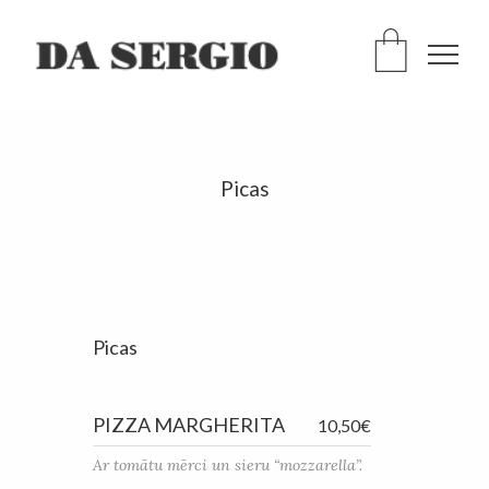
Picas
Picas
PIZZA MARGHERITA
10,50€
Ar tomātu mērci un sieru “mozzarella”.