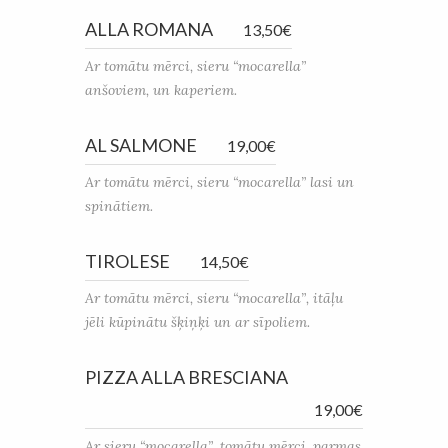
ALLA ROMANA
13,50€
Ar tomātu mērci, sieru “mocarella”
anšoviem, un kaperiem.
AL SALMONE
19,00€
Ar tomātu mērci, sieru “mocarella” lasi un
spinātiem.
TIROLESE
14,50€
Ar tomātu mērci, sieru “mocarella”, itāļu
jēli kūpinātu šķiņķi un ar sīpoliem.
PIZZA ALLA BRESCIANA
19,00€
Ar sieru “mocarella”, tomātu mērci, parmas