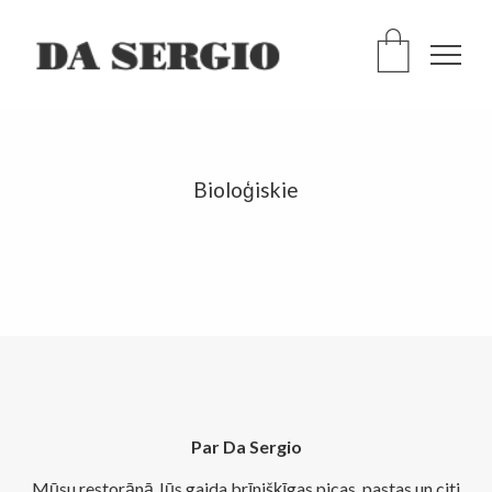
Bioloģiskie
Par Da Sergio
Mūsu restorānā Jūs gaida brīnišķīgas picas, pastas un citi