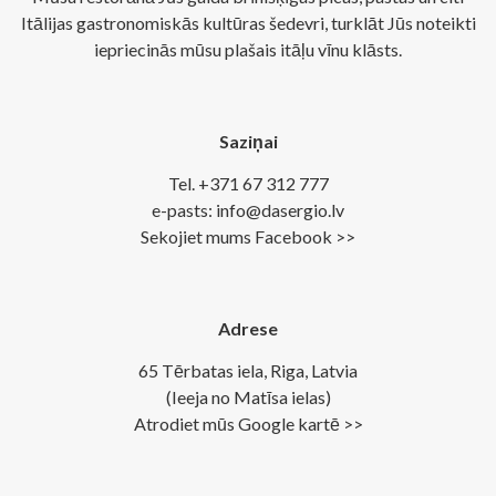
Itālijas gastronomiskās kultūras šedevri, turklāt Jūs noteikti
iepriecinās mūsu plašais itāļu vīnu klāsts.
Saziņai
Tel. +371 67 312 777
e-pasts: info@dasergio.lv
Sekojiet mums Facebook >>
Adrese
65 Tērbatas iela, Riga, Latvia
(Ieeja no Matīsa ielas)
Atrodiet mūs Google kartē >>