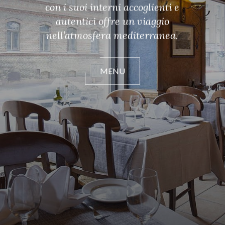
con i suoi interni accoglienti e
autentici offre un viaggio
nell’atmosfera mediterranea.
MENU